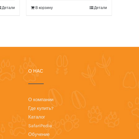
Детали
В корзину
Детали
О НАС
О компании
Где купить?
Каталог
SafariPedia
Обучение