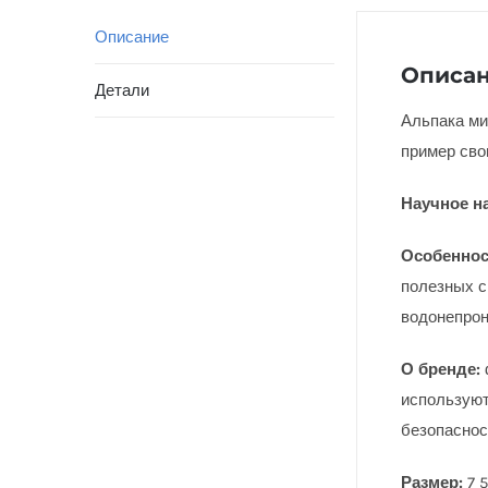
Описание
Описа
Детали
Альпака ми
пример сво
Научное н
Особеннос
полезных с
водонепрон
О бренде:
используют
безопаснос
Размер:
7 