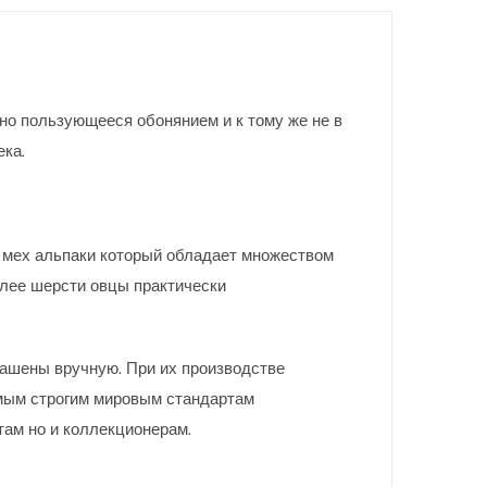
но пользующееся обонянием и к тому же не в
ека.
 мех альпаки который обладает множеством
плее шерсти овцы практически
рашены вручную. При их производстве
мым строгим мировым стандартам
там но и коллекционерам.