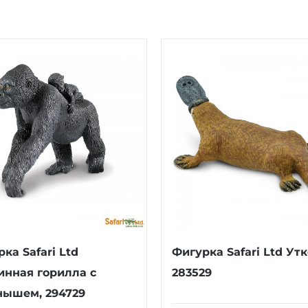
ка Safari Ltd
Фигурка Safari Ltd Утк
инная горилла с
283529
нышем, 294729