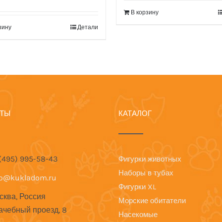
В корзину
зину
Детали
КТЫ
КАТАЛОГ
 (495) 995-58-43
Фигурки животных
Наборы в тубах
fo@kukladom.ru
Фигурки XL
сква, Россия
Морские обитатели
ачебный проезд, 8
Насекомые