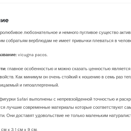
ние
ролюбивое любознательное и немного пугливое существо актив
им собратьям верблюдам не имеет привычки плеваться в челов
азвание:
v
icugna pacos
.
ти:
главное особенностью и можно сказать ценностью является
войств. Как минимум он очень стойкий к ношению в семь раз те
ицаемый и гипоаллергенный.
фигурки Safаri выполнены с непревзойденной точностью и раск
ся лучшие современные материалы которые соответствуют са
ти. Они доставят удовольствие не только маленьким натуралис
5 см x 3 1 см x 9
см.