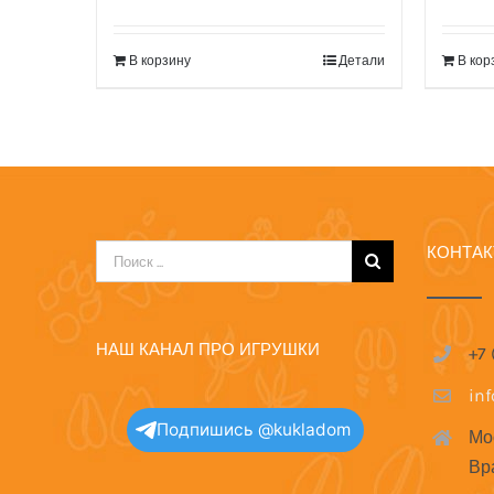
В корзину
Детали
В кор
КОНТА
Результат
поиска:
НАШ КАНАЛ ПРО ИГРУШКИ
+7
in
Подпишись @kukladom
Мо
Вр