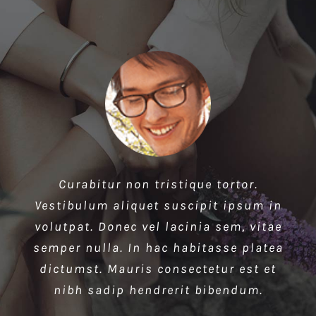
Proin blandit metus vel magna
Curabitur non tristique tortor.
Vestibulum aliquet suscipit ipsum in
dignissim varius. Morbi enim lorem,
volutpat. Donec vel lacinia sem, vitae
sollicitudin vitae ante nec, rutrum
semper nulla. In hac habitasse platea
venenatis neque. In mi augue, iaculis
nec dui ac, condimentum consequat
dictumst. Mauris consectetur est et
nibh sadip hendrerit bibendum.
velit. Ut et metus justo.