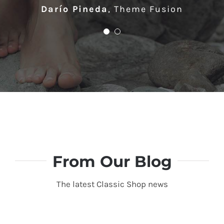
Darío Pineda
Lisa Smith
,
Theme Fusion
Theme Fusion
From Our Blog
The latest Classic Shop news