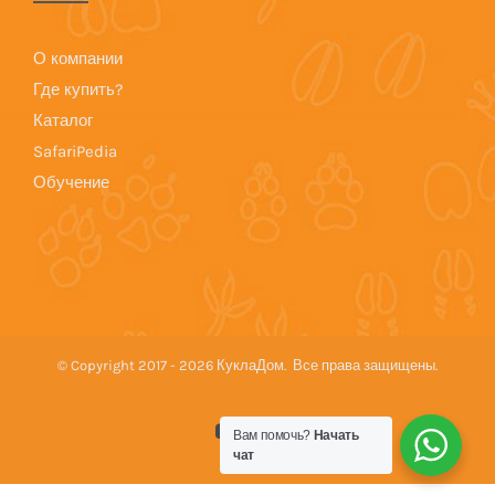
О компании
Где купить?
Каталог
SafariPedia
Обучение
© Copyright 2017 -
2026 КуклаДом. Все права защищены.
YouTube
Vk
Вам помочь?
Начать
чат