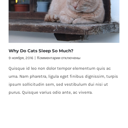
Why Do Cats Sleep So Much?
к
9 ноября, 2016
|
Комментарии
отключены
записи
Quisque id leo non dolor tempor elementum quis ac
Why
Do
urna. Nam pharetra, ligula eget finibus dignissim, turpis
Cats
ipsum sollicitudin sem, sed vestibulum dui nisi ut
Sleep
So
purus. Quisque varius odio ante, ac viverra.
Much?