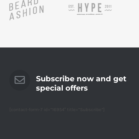
Subscribe now and get
special offers
[contact-form-7 id=”16954″ title=”Subscribe”]