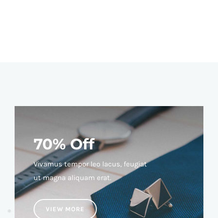
70% Off
Vivamus tempor leo lacus, feugiat
ut magna aliquam erat.
VIEW MORE