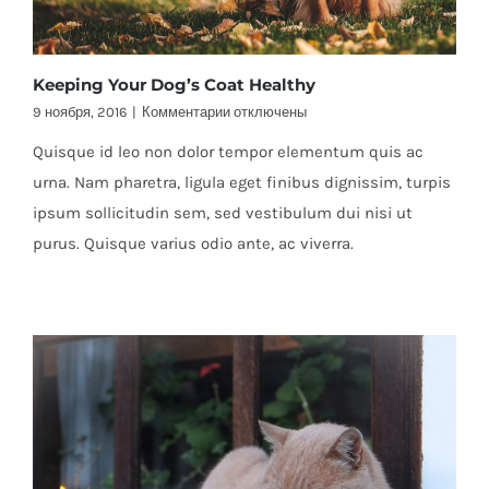
Keeping Your Dog’s Coat Healthy
к
9 ноября, 2016
|
Комментарии
отключены
записи
Quisque id leo non dolor tempor elementum quis ac
Keeping
Your
urna. Nam pharetra, ligula eget finibus dignissim, turpis
Dog’s
ipsum sollicitudin sem, sed vestibulum dui nisi ut
Coat
Healthy
purus. Quisque varius odio ante, ac viverra.