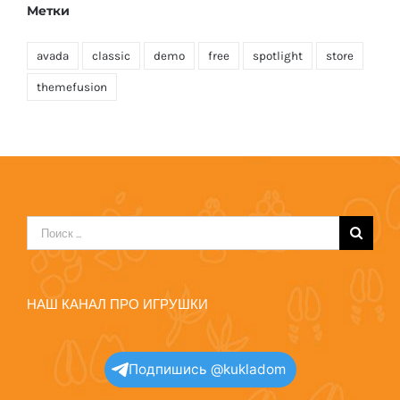
Метки
avada
classic
demo
free
spotlight
store
themefusion
Результат
поиска:
НАШ КАНАЛ ПРО ИГРУШКИ
Подпишись @kukladom