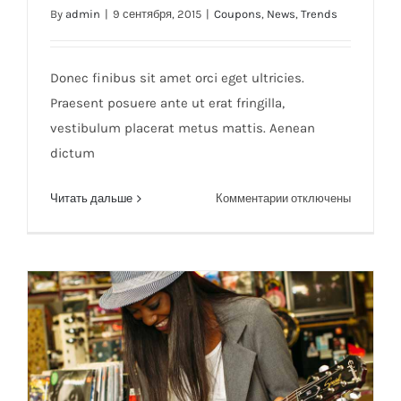
By
admin
|
9 сентября, 2015
|
Coupons
,
News
,
Trends
Cras ac nulla ac consecte rutrum
Donec finibus sit amet orci eget ultricies.
Praesent posuere ante ut erat fringilla,
vestibulum placerat metus mattis. Aenean
dictum
к
Читать дальше
Комментарии
отключены
записи
Cras
ac
nulla
ac
consecte
rutrum