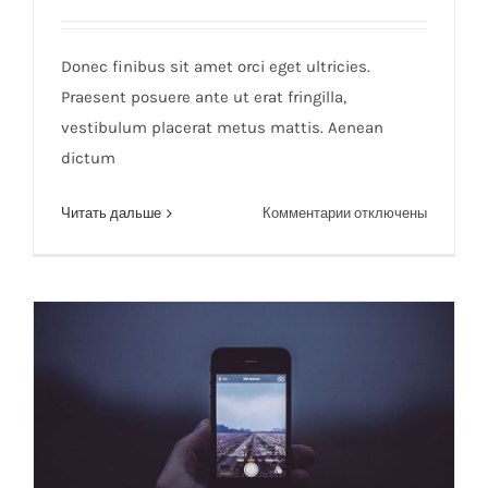
Etiam cursus mauris vestibulum
Donec finibus sit amet orci eget ultricies.
Praesent posuere ante ut erat fringilla,
vestibulum placerat metus mattis. Aenean
dictum
к
Читать дальше
Комментарии
отключены
записи
Etiam
cursus
mauris
vestibulum