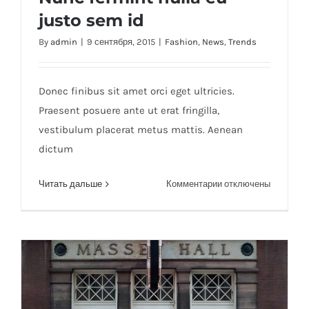
justo sem id
By
admin
|
9 сентября, 2015
|
Fashion
,
News
,
Trends
Nunc fermint nulla eu justo sem id
Donec finibus sit amet orci eget ultricies.
Praesent posuere ante ut erat fringilla,
vestibulum placerat metus mattis. Aenean
dictum
к
Читать дальше
Комментарии
отключены
записи
Nunc
fermint
nulla
eu
justo
sem