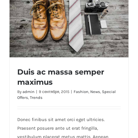
viverra
Duis ac massa semper
maximus
By
admin
|
9 сентября, 2015
|
Fashion
,
News
,
Special
Offers
,
Trends
Duis ac massa semper maximus
Donec finibus sit amet orci eget ultricies.
Praesent posuere ante ut erat fringilla,
vestibulum placerat metus mattis. Aenean