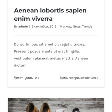
Aenean lobortis sapien
enim viverra
By
admin
|
9 сентября, 2015
|
Markup
,
News
,
Trends
Aenean lobortis sapien enim viverra
Donec finibus sit amet orci eget ultricies.
Praesent posuere ante ut erat fringilla,
vestibulum placerat metus mattis. Aenean
dictum
к
Читать дальше
Комментарии
отключены
записи
Aenean
lobortis
sapien
enim