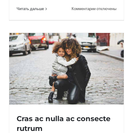
к
Читать дальше
Комментарии
отключены
записи
Aliquam
posuere
magna
eget
nibh
Cras ac nulla ac consecte
rutrum