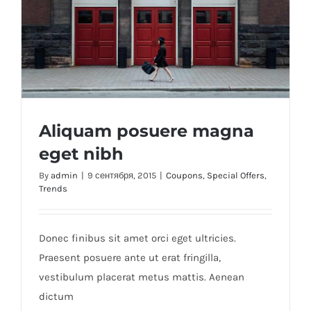
id
Aliquam posuere magna
eget nibh
By
admin
|
9 сентября, 2015
|
Coupons
,
Special Offers
,
Trends
Aliquam posuere magna eget nibh
Donec finibus sit amet orci eget ultricies.
Praesent posuere ante ut erat fringilla,
vestibulum placerat metus mattis. Aenean
dictum