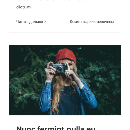
dictum
к
Читать дальше
Комментарии
отключены
записи
Duis
ac
massa
semper
maximus
Nunc fermint nulla eu