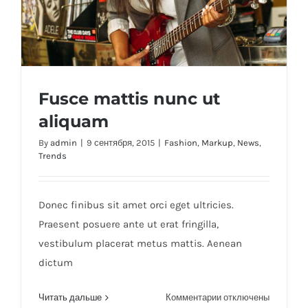
Fusce mattis nunc ut
aliquam
By
admin
|
9 сентября, 2015
|
Fashion
,
Markup
,
News
,
Trends
Fusce mattis nunc ut aliquam
Donec finibus sit amet orci eget ultricies.
Praesent posuere ante ut erat fringilla,
vestibulum placerat metus mattis. Aenean
dictum
к
Читать дальше
Комментарии
отключены