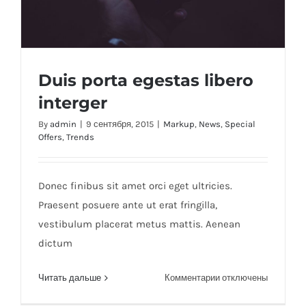
Duis porta egestas libero
interger
By
admin
|
9 сентября, 2015
|
Markup
,
News
,
Special
Offers
,
Trends
Duis porta egestas libero interger
Donec finibus sit amet orci eget ultricies.
Praesent posuere ante ut erat fringilla,
vestibulum placerat metus mattis. Aenean
dictum
к
Читать дальше
Комментарии
отключены
записи