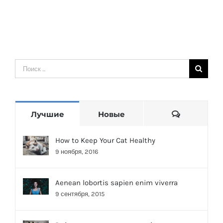
Duis
porta
egestas
libero
interger
Результат
поиска:
Коммента
Лучшие
Новые
How to Keep Your Cat Healthy
9 ноября, 2016
Aenean lobortis sapien enim viverra
9 сентября, 2015