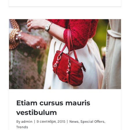
записи
Fusce
mattis
nunc
ut
aliquam
Etiam cursus mauris
vestibulum
By
admin
|
9 сентября, 2015
|
News
,
Special Offers
,
Trends