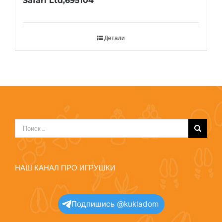
Safari Ltd,695104
Детали
Результат
поиска:
НАШ КАНАЛ ПРО ИГРУШКИ
Подпишись @kukladom