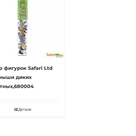
 фигурок Safari Ltd
ныши диких
тных,680004
Детали