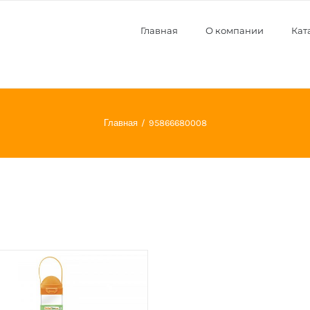
Главная
О компании
Кат
Главная
95866680008