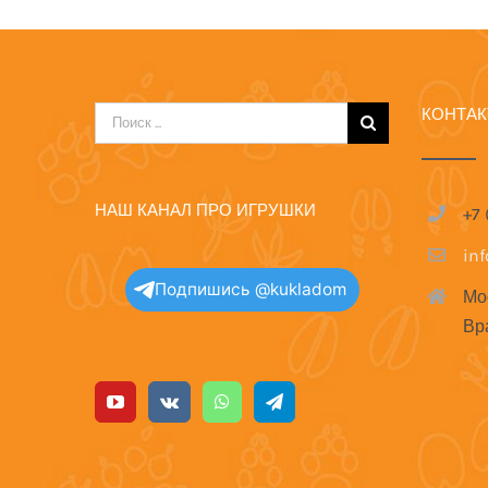
КОНТА
Результат
поиска:
НАШ КАНАЛ ПРО ИГРУШКИ
+7
in
Подпишись @kukladom
Мо
Вр