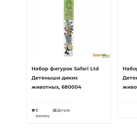
Набор фигурок Safari Ltd
Набор
Детеныши диких
Дете
животных, 680004
живо
В
Детали
корзину