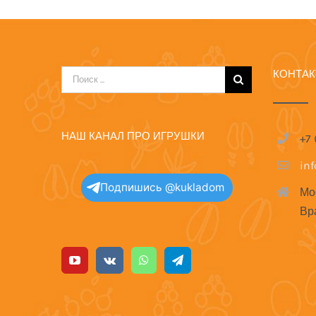
КОНТА
Результат
поиска:
НАШ КАНАЛ ПРО ИГРУШКИ
+7
in
Подпишись @kukladom
Мо
Вр