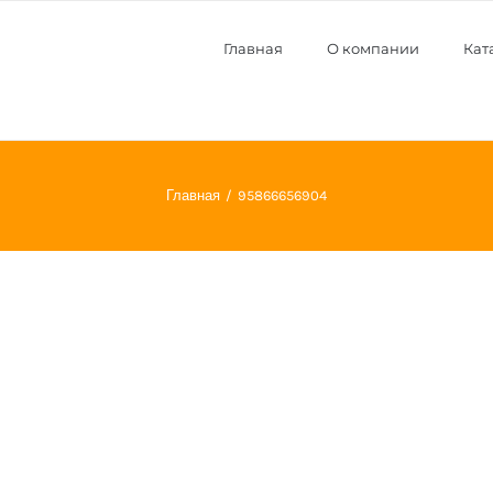
Главная
О компании
Кат
Главная
95866656904