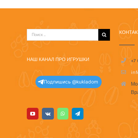
КОНТА
Результат
поиска:
НАШ КАНАЛ ПРО ИГРУШКИ
+7
in
Подпишись @kukladom
Мо
Вр