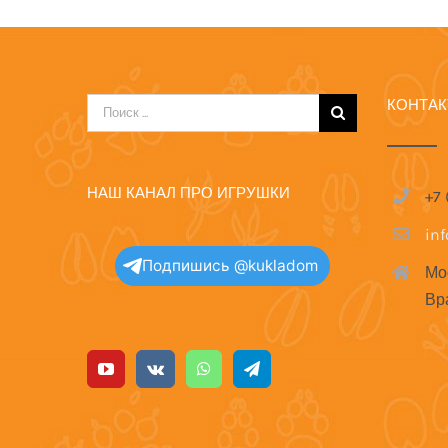
КОНТА
Результат
поиска:
НАШ КАНАЛ ПРО ИГРУШКИ
+7
in
Подпишись @kukladom
Мо
Вр