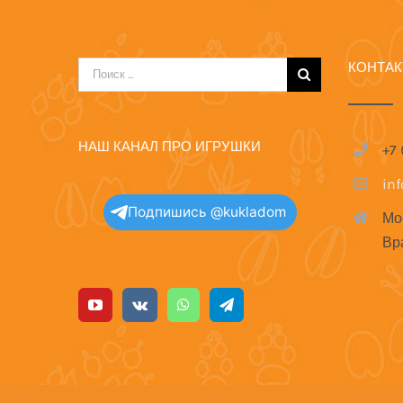
КОНТА
Результат
поиска:
НАШ КАНАЛ ПРО ИГРУШКИ
+7
in
Подпишись @kukladom
Мо
Вр