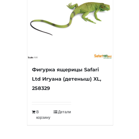
Фигурка ящерицы Safari
Ltd Игуана (детеныш) XL,
258329
В
Детали
корзину