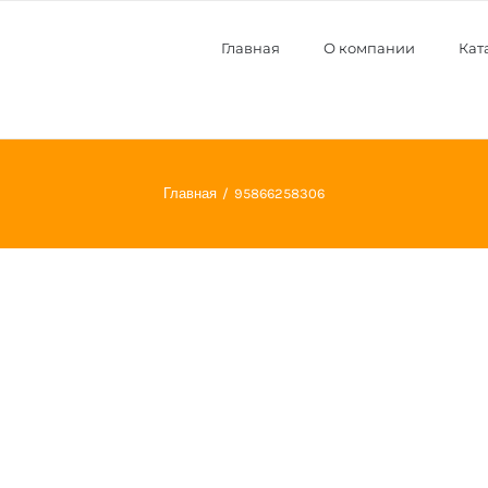
Главная
О компании
Кат
Главная
95866258306