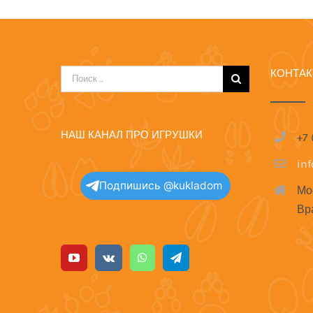
КОНТА
Результат
поиска:
НАШ КАНАЛ ПРО ИГРУШКИ
+7
in
Подпишись @kukladom
Мо
Вр