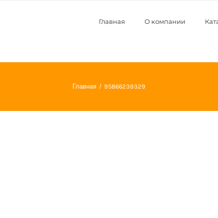
Главная
О компании
Кат
Главная
95866239329