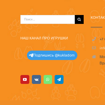
КОНТА
Результат
поиска:
НАШ КАНАЛ ПРО ИГРУШКИ
+7
in
Подпишись @kukladom
Мо
Вр