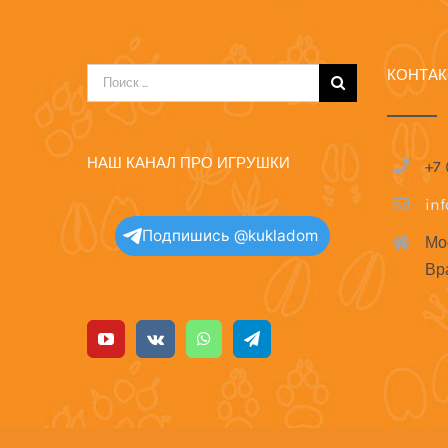
КОНТА
Результат
поиска:
НАШ КАНАЛ ПРО ИГРУШКИ
+7
in
Подпишись @kukladom
Мо
Вр