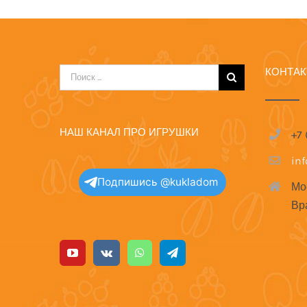
КОНТА
Результат
поиска:
НАШ КАНАЛ ПРО ИГРУШКИ
+7
in
Подпишись @kukladom
Мо
Вр