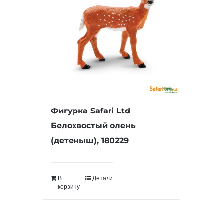
Фигурка Safari Ltd
Белохвостый олень
(детеныш), 180229
В
Детали
корзину