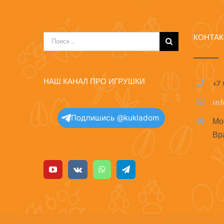
КОНТА
Результат
поиска:
НАШ КАНАЛ ПРО ИГРУШКИ
+7
in
Подпишись @kukladom
Мо
Вр