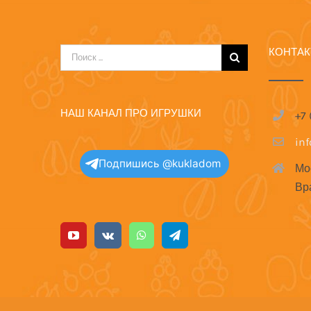
КОНТА
Результат
поиска:
НАШ КАНАЛ ПРО ИГРУШКИ
+7
in
Подпишись @kukladom
Мо
Вр