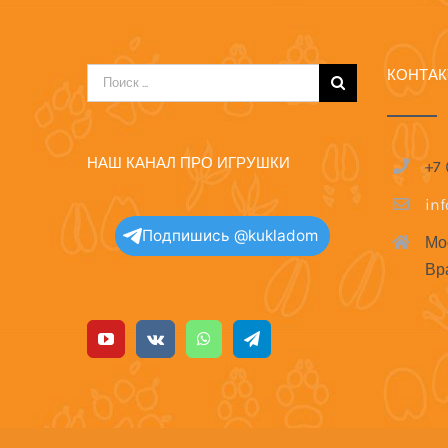
КОНТА
Результат
поиска:
НАШ КАНАЛ ПРО ИГРУШКИ
+7
in
Подпишись @kukladom
Мо
Вр