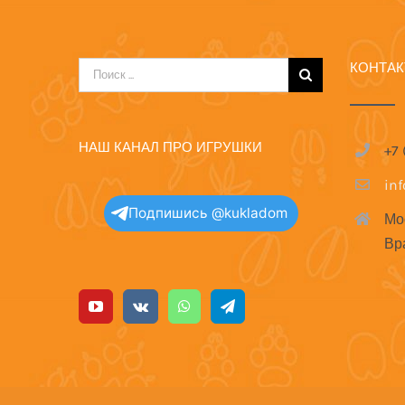
КОНТА
Результат
поиска:
НАШ КАНАЛ ПРО ИГРУШКИ
+7
in
Подпишись @kukladom
Мо
Вр