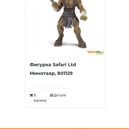
Фигурка Safari Ltd
Минотавр, 801129
В
Детали
корзину