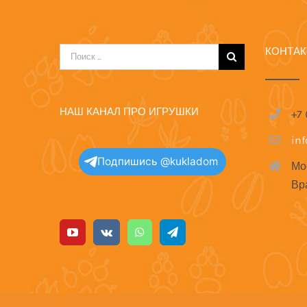
КОНТА
Результат
поиска:
НАШ КАНАЛ ПРО ИГРУШКИ
+7
in
Подпишись @kukladom
Мо
Вр