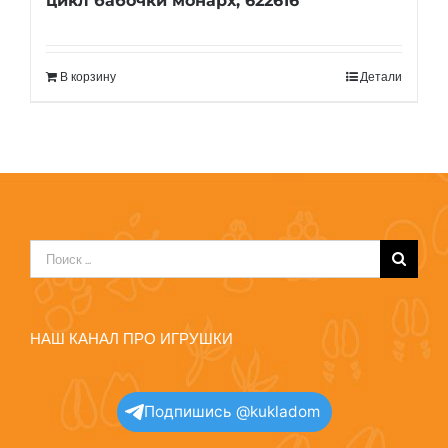
цикл бабочки монарх, 622616
В корзину
Детали
Результат
поиска:
НАШ КАНАЛ ПРО ИГРУШКИ
Подпишись @kukladom