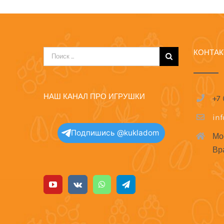
КОНТА
Результат
поиска:
НАШ КАНАЛ ПРО ИГРУШКИ
+7
in
Подпишись @kukladom
Мо
Вр