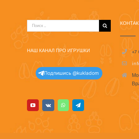
КОНТА
Результат
поиска:
НАШ КАНАЛ ПРО ИГРУШКИ
+7
in
Подпишись @kukladom
Мо
Вр