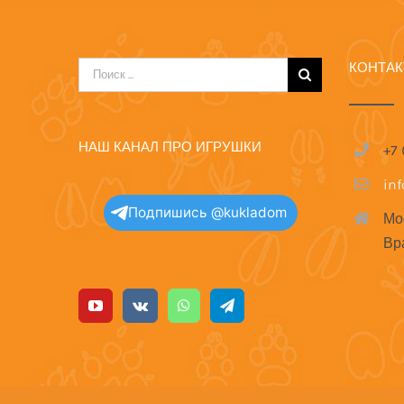
КОНТА
Результат
поиска:
НАШ КАНАЛ ПРО ИГРУШКИ
+7
in
Подпишись @kukladom
Мо
Вр