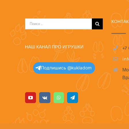
КОНТА
Результат
поиска:
НАШ КАНАЛ ПРО ИГРУШКИ
+7
in
Подпишись @kukladom
Мо
Вр