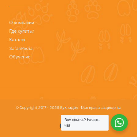
О компании
Где купить?
Каталог
SafariPedia
Обучение
© Copyright 2017 -
2026 КуклаДом. Все права защищены.
Вам помочь?
Начать
YouTube
Vk
чат