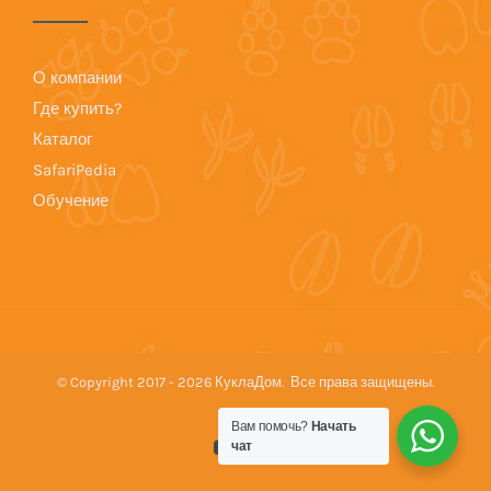
О компании
Где купить?
Каталог
SafariPedia
Обучение
© Copyright 2017 -
2026 КуклаДом. Все права защищены.
Вам помочь?
Начать
YouTube
Vk
чат