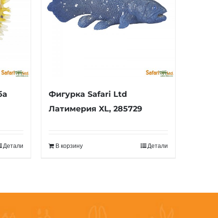
ба
Фигурка Safari Ltd
Латимерия XL, 285729
Детали
В корзину
Детали