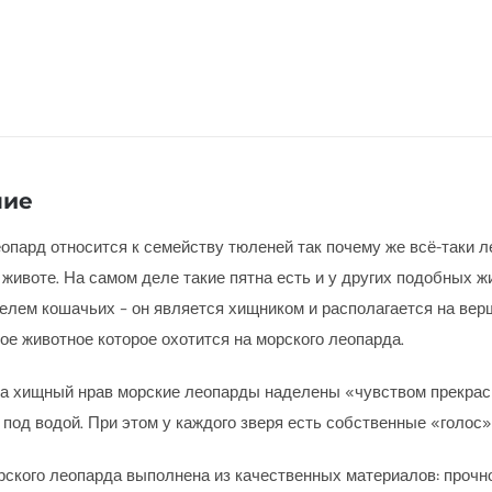
ние
опард относится к семейству тюленей так почему же всё-таки л
а животе. На самом деле такие пятна есть и у других подобных ж
елем кошачьих – он является хищником и располагается на вер
ое животное которое охотится на морского леопарда.
а хищный нрав морские леопарды наделены «чувством прекрасн
 под водой. При этом у каждого зверя есть собственные «голос
рского леопарда выполнена из качественных материалов: прочно