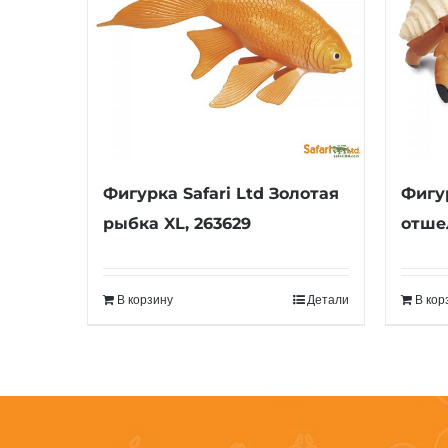
Фигурка Safari Ltd Золотая
Фигур
рыбка XL, 263629
отше
В корзину
Детали
В кор