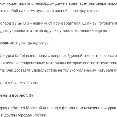
нок может играть с леопардом даже в воде (всё-таки зверь морс
ь с собой на время купания в ванной в поездку к морю.
опард Safari Ltd – новинка от производителя. Если вы готовите
дьте уверены что такой игрушки у него в коллекции еще нет.
азвание:
Hydrurga leptonyx.
фигурки Safаri выполнены с непревзойденной точностью и раск
ся лучшие современные материалы которые соответствуют са
ти. Они доставят удовольствие не только маленьким натуралис
.4 см x 6.4 см x 3.3 см
емый возраст:
3+
урка Safari Ltd Морской леопард в
фирменном магазине фигурок S
 и другим городам России.