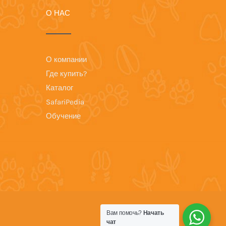
О НАС
О компании
Где купить?
Каталог
SafariPedia
Обучение
Вам помочь?
Начать
чат