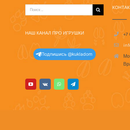
КОНТА
Результат
поиска:
НАШ КАНАЛ ПРО ИГРУШКИ
+7
in
Подпишись @kukladom
Мо
Вр