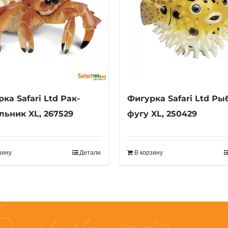
ка Safari Ltd Рак-
Фигурка Safari Ltd Ры
льник XL, 267529
фугу XL, 250429
зину
Детали
В корзину