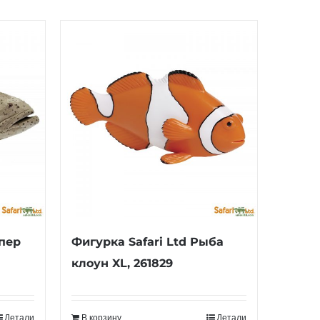
упер
Фигурка Safari Ltd Рыба
клоун XL, 261829
Детали
В корзину
Детали