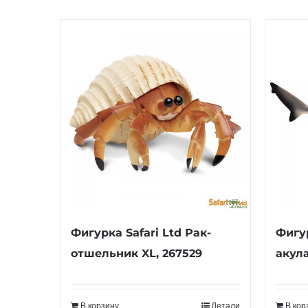
Фигурка Safari Ltd Рак-
Фигур
отшельник XL, 267529
акула
В корзину
Детали
В кор