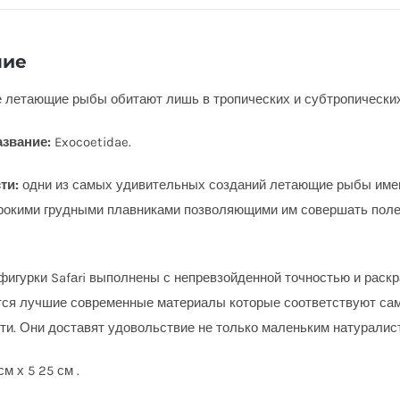
ние
летающие рыбы обитают лишь в тропических и субтропических 
азвание:
Exocoetidae
.
ти:
одни из самых удивительных созданий летающие рыбы имею
рокими грудными плавниками позволяющими им совершать полет
фигурки Safаri выполнены с непревзойденной точностью и раск
ся лучшие современные материалы которые соответствуют са
ти. Они доставят удовольствие не только маленьким натуралис
см х 5 25 см .