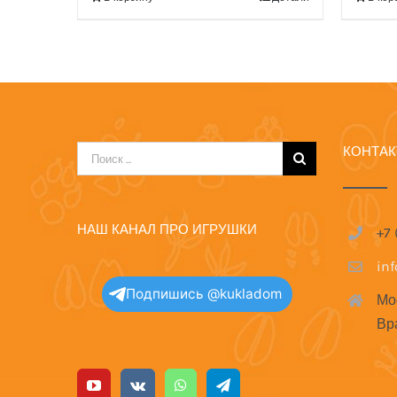
КОНТА
Результат
поиска:
НАШ КАНАЛ ПРО ИГРУШКИ
+7
in
Подпишись @kukladom
Мо
Вр