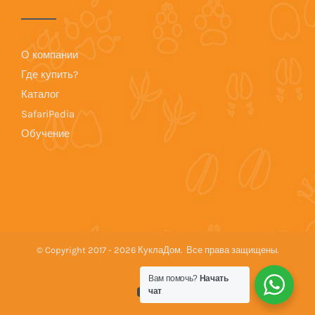
О компании
Где купить?
Каталог
SafariPedia
Обучение
© Copyright 2017 -
2026 КуклаДом. Все права защищены.
Вам помочь?
Начать
YouTube
Vk
чат