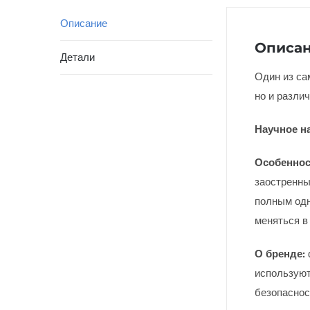
Описание
Описа
Детали
Один из са
но и разли
Научное н
Особеннос
заостренны
полным одн
меняться в
О бренде:
используют
безопаснос