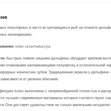
ние
мых популярных и часто встречающихся рыб на планете дельфи
чных океанариумах.
азвание:
order cetartiodactyla
.
ти:
быстрые ловкие хищники дельфины обладают крепким вытя
ми плавниками напоминающими полумесяц и отличительной чер
ородных конических зубов. Традиционная окраска у дельфина –
 зависимости от региона обитания.
фигурки Safаri выполнены с непревзойденной точностью и раск
ся лучшие современные материалы которые соответствуют са
ти. Они доставят удовольствие не только маленьким натуралис