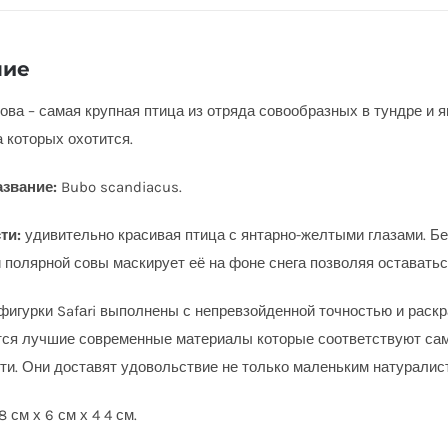
ние
ова – самая крупная птица из отряда совообразных в тундре и
а которых охотится.
азвание:
Bubo scandiacus
.
ти:
удивительно красивая птица с янтарно-желтыми глазами.
Бе
и
полярной совы маскирует её на фоне снега позволяя оставатьс
фигурки Safаri выполнены с непревзойденной точностью и раск
ся лучшие современные материалы которые соответствуют са
ти. Они доставят удовольствие не только маленьким натуралис
 см х 6 см х 4 4 см.