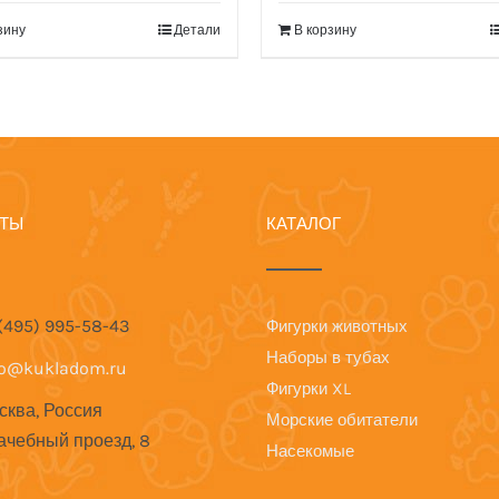
зину
Детали
В корзину
КТЫ
КАТАЛОГ
 (495) 995-58-43
Фигурки животных
Наборы в тубах
fo@kukladom.ru
Фигурки XL
сква, Россия
Морские обитатели
ачебный проезд, 8
Насекомые