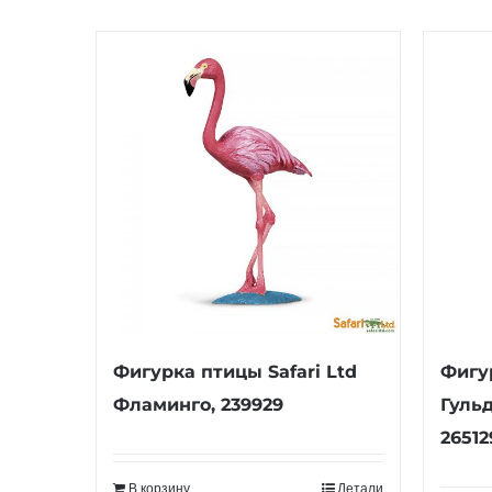
Фигурка птицы Safari Ltd
Фигур
Фламинго, 239929
Гульд
26512
В корзину
Детали