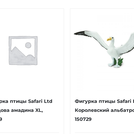
ка птицы Safari Ltd
Фигурка птицы Safari 
ова амадина XL,
Королевский альбатро
9
150729