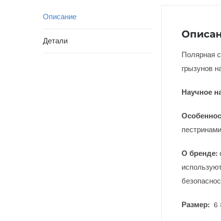
Описание
Описа
Детали
Полярная с
грызунов н
Научное н
Особеннос
пестринам
О бренде:
используют
безопаснос
Размер:
6 8