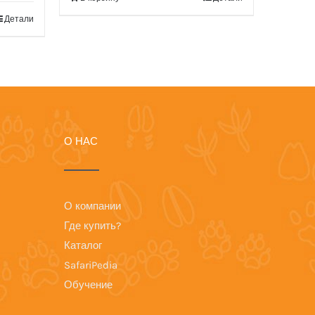
Детали
О НАС
О компании
Где купить?
Каталог
SafariPedia
Обучение