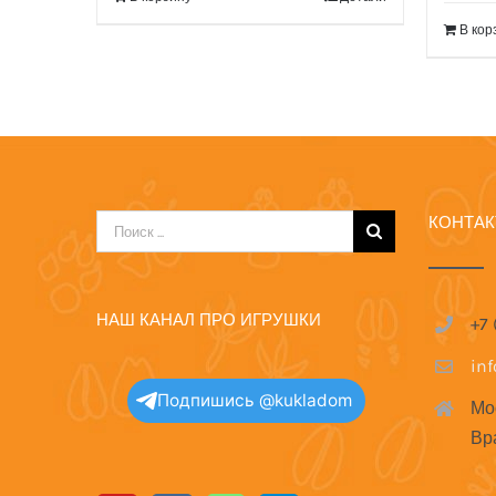
В кор
КОНТА
Результат
поиска:
НАШ КАНАЛ ПРО ИГРУШКИ
+7
in
Подпишись @kukladom
Мо
Вр