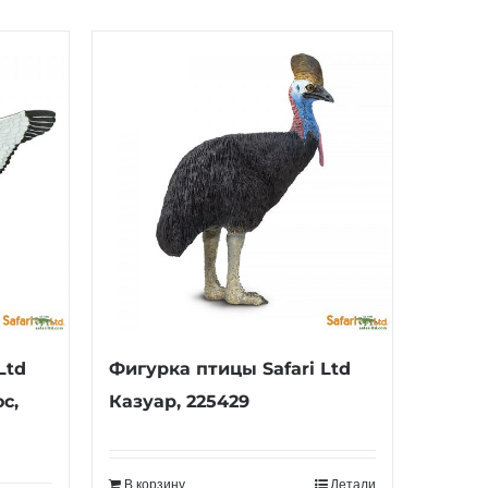
Ltd
Фигурка птицы Safari Ltd
с,
Казуар, 225429
В корзину
Детали