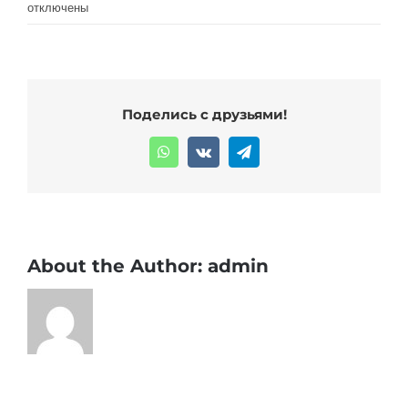
записи
отключены
Integer
leo
dolor,
auctor
Поделись с друзьями!
id
felis?
WhatsApp
Vk
Telegram
About the Author:
admin